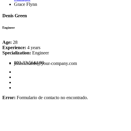
Grace Flynn
Denis Green
Engineer
Age:
28
Experience:
4 years
Specialization:
Engineer
803-33-5644-99
johnrichards@your-company.com
Error:
Formulario de contacto no encontrado.