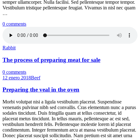
semper ullamcorper. Nulla facilisi. Sed pellentesque tempor tempor.
Vestibulum tristique pellentesque feugiat. Vivamus in nisl nec quam
…
0 comments
Rabbit
The process of preparing meat for sale
0 comments
12 enero 2018
Beef
Preparing the veal in the oven
Morbi volutpat nisi a ligula vestibulum placerat. Suspendisse
venenatis pulvinar nibh sed convallis. Cras elementum nunc a purus
sodales tincidunt. Duis fringilla quam at tellus consectetur, id
placerat metus tincidunt. In tellus mauris, pellentesque ac est sed,
vestibulum hendrerit felis. Pellentesque molestie lorem id placerat
condimentum. Integer fermentum arcu at massa vestibulum placerat.
Donec placerat suscipit sollicitudin. Nam pretium est sit amet urna