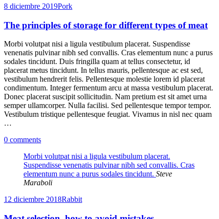
8 diciembre 2019
Pork
The principles of storage for different types of meat
Morbi volutpat nisi a ligula vestibulum placerat. Suspendisse
venenatis pulvinar nibh sed convallis. Cras elementum nunc a purus
sodales tincidunt. Duis fringilla quam at tellus consectetur, id
placerat metus tincidunt. In tellus mauris, pellentesque ac est sed,
vestibulum hendrerit felis. Pellentesque molestie lorem id placerat
condimentum. Integer fermentum arcu at massa vestibulum placerat.
Donec placerat suscipit sollicitudin. Nam pretium est sit amet urna
semper ullamcorper. Nulla facilisi. Sed pellentesque tempor tempor.
Vestibulum tristique pellentesque feugiat. Vivamus in nisl nec quam
…
0 comments
Morbi volutpat nisi a ligula vestibulum placerat.
Suspendisse venenatis pulvinar nibh sed convallis. Cras
elementum nunc a purus sodales tincidunt.
Steve
Maraboli
12 diciembre 2018
Rabbit
Meat selection, how to avoid mistakes.